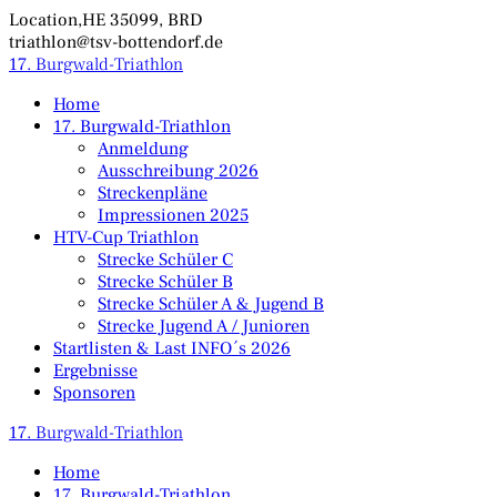
Zum
Location,HE 35099, BRD
Inhalt
triathlon@tsv-bottendorf.de
springen
17.
Burgwald-Triathlon
Home
17. Burgwald-Triathlon
Anmeldung
Ausschreibung 2026
Streckenpläne
Impressionen 2025
HTV-Cup Triathlon
Strecke Schüler C
Strecke Schüler B
Strecke Schüler A & Jugend B
Strecke Jugend A / Junioren
Startlisten & Last INFO´s 2026
Ergebnisse
Sponsoren
17.
Burgwald-Triathlon
Home
17. Burgwald-Triathlon