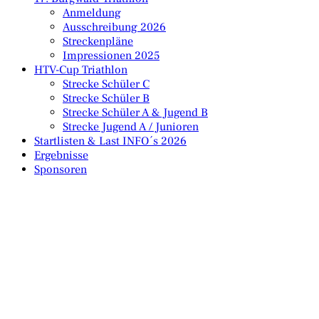
Anmeldung
Ausschreibung 2026
Streckenpläne
Impressionen 2025
HTV-Cup Triathlon
Strecke Schüler C
Strecke Schüler B
Strecke Schüler A & Jugend B
Strecke Jugend A / Junioren
Startlisten & Last INFO´s 2026
Ergebnisse
Sponsoren